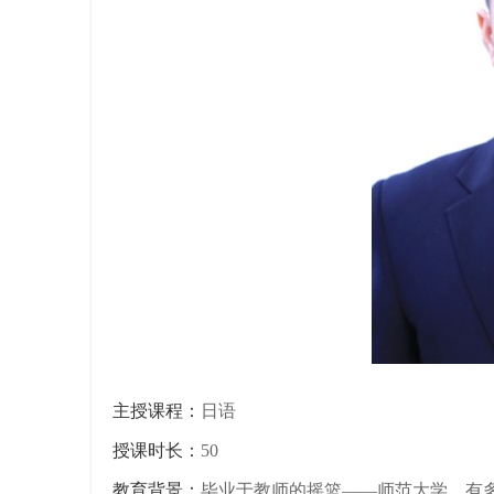
词
主授课程：
日语
源
授课时长：
50
教育背景：
毕业于教师的摇篮——师范大学，有