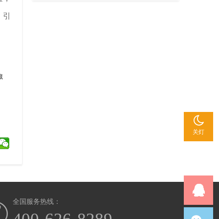
联系人：李经理
，引
电话：400-626-8289
EMAIL：server@cyjyry.com
藏
关灯
全国服务热线：